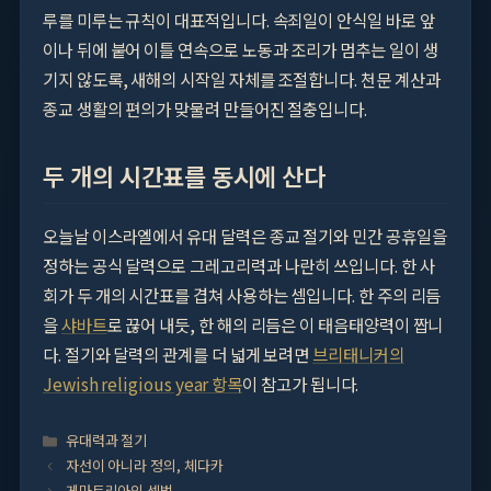
루를 미루는 규칙이 대표적입니다. 속죄일이 안식일 바로 앞
이나 뒤에 붙어 이틀 연속으로 노동과 조리가 멈추는 일이 생
기지 않도록, 새해의 시작일 자체를 조절합니다. 천문 계산과
종교 생활의 편의가 맞물려 만들어진 절충입니다.
두 개의 시간표를 동시에 산다
오늘날 이스라엘에서 유대 달력은 종교 절기와 민간 공휴일을
정하는 공식 달력으로 그레고리력과 나란히 쓰입니다. 한 사
회가 두 개의 시간표를 겹쳐 사용하는 셈입니다. 한 주의 리듬
을
샤바트
로 끊어 내듯, 한 해의 리듬은 이 태음태양력이 짭니
다. 절기와 달력의 관계를 더 넓게 보려면
브리태니커의
Jewish religious year 항목
이 참고가 됩니다.
Categories
유대력과 절기
자선이 아니라 정의, 체다카
게마트리아의 셈법