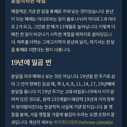
윤달이라는 해법
해결책은 가끔 한 달을 통째로 끼워 넣는 것이었습니다. 윤년
이 되는 해에는 아다르라는 달이 둘로 나뉘어 아다르 1과 아다
르 2가 되고, 그만큼 한 해가 13개월로 늘어납니다. 이렇게 더
해진 한 달이 어긋나기 시작한 계절을 제자리로 끌어당깁니
다. 하루를 더하는 그레고리력의 윤년과 달리, 여기서는 한 달
을 통째로 더한다는 점이 다릅니다.
19년에 일곱 번
윤달을 아무 해에나 넣는 것은 아닙니다. 19년을 한 주기로 삼
아 그 안의 정해진 일곱 해, 즉 3, 6, 8, 11, 14, 17, 19년째에
윤달을 둡니다. 이 19년 주기는 고대 바빌로니아에서 이미 알
려져 있던 것으로, 음력 235개월이 태양력 19년과 거의 정확
히 맞아떨어진다는 천문학적 사실에 기댄 장치입니다. 봄 명
절을 봄에, 가을 명절을 가을에 붙잡아 두려는 오랜 조정의 결
과입니다. 계산의 세부는
위키피디아의 Hebrew calendar