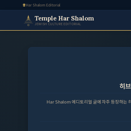
Skip
Har Shalom Editorial
to
Temple Har Shalom
content
JEWISH CULTURE EDITORIAL
히브
Har Shalom 에디토리얼 글에 자주 등장하는