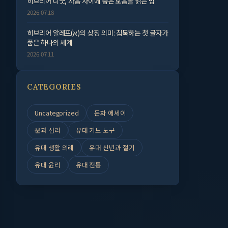
히브리어 니쿳, 자음 사이에 숨은 모음을 읽는 법
2026.07.18
히브리어 알레프(א)의 상징 의미: 침묵하는 첫 글자가
품은 하나의 세계
2026.07.11
CATEGORIES
Uncategorized
문화 에세이
운과 섭리
유대 기도 도구
유대 생활 의례
유대 신년과 절기
유대 윤리
유대 전통