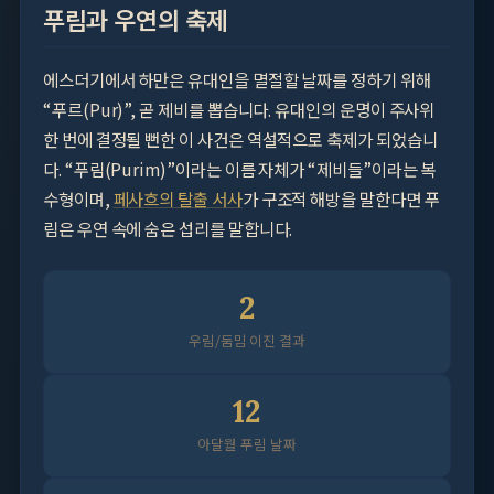
푸림과 우연의 축제
에스더기에서 하만은 유대인을 멸절할 날짜를 정하기 위해
“푸르(Pur)”, 곧 제비를 뽑습니다. 유대인의 운명이 주사위
한 번에 결정될 뻔한 이 사건은 역설적으로 축제가 되었습니
다. “푸림(Purim)”이라는 이름 자체가 “제비들”이라는 복
수형이며,
페사흐의 탈출 서사
가 구조적 해방을 말한다면 푸
림은 우연 속에 숨은 섭리를 말합니다.
2
우림/둠밈 이진 결과
12
아달월 푸림 날짜