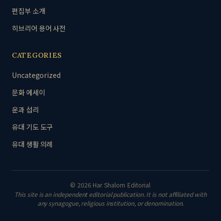
편집부 소개
히브리어 용어 사전
CATEGORIES
Uncategorized
문화 에세이
운과 섭리
유대 기도 도구
유대 생활 의례
© 2026 Har Shalom Editorial
This site is an independent editorial publication. It is not affiliated with
any synagogue, religious institution, or denomination.