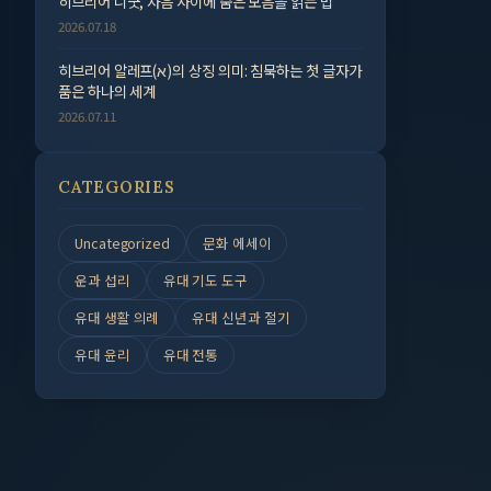
히브리어 니쿳, 자음 사이에 숨은 모음을 읽는 법
2026.07.18
히브리어 알레프(א)의 상징 의미: 침묵하는 첫 글자가
품은 하나의 세계
2026.07.11
CATEGORIES
Uncategorized
문화 에세이
운과 섭리
유대 기도 도구
유대 생활 의례
유대 신년과 절기
유대 윤리
유대 전통