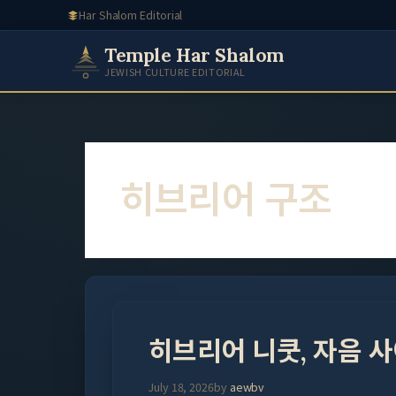
Skip
Har Shalom Editorial
to
Temple Har Shalom
content
JEWISH CULTURE EDITORIAL
히브리어 구조
히브리어 니쿳, 자음 사
July 18, 2026
by
aewbv